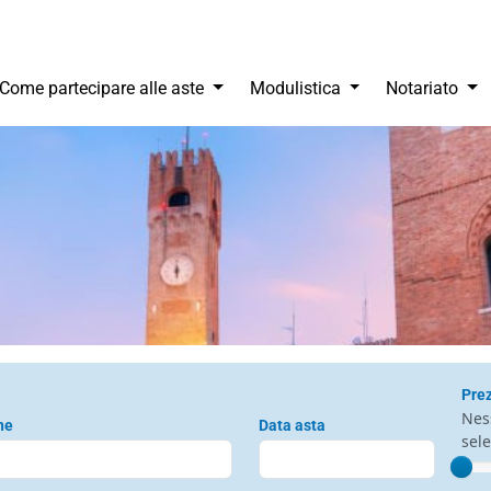
gle Dropdown
Come partecipare alle aste
Modulistica
Notariato
Prez
Nes
ne
Data asta
sel