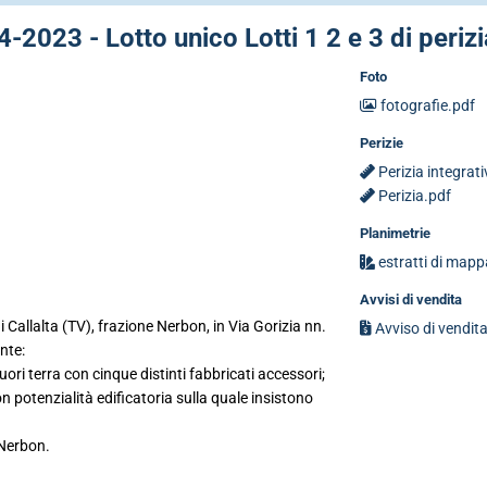
-2023 - Lotto unico Lotti 1 2 e 3 di perizi
Foto
fotografie.pdf
Perizie
Perizia integrat
Perizia.pdf
Planimetrie
estratti di mapp
Avvisi di vendita
Callalta (TV), frazione Nerbon, in Via Gorizia nn.
Avviso di vendit
nte:
uori terra con cinque distinti fabbricati accessori;
on potenzialità edificatoria sulla quale insistono
 Nerbon.