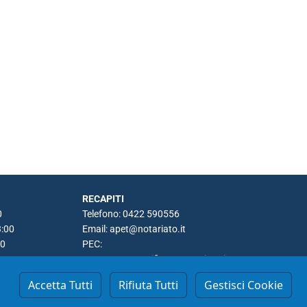
RECAPITI
0
Telefono: 0422 590556
3:00
Email:
apet@notariato.it
00
PEC:
apet@postacertificata.notariato.it
Accetta Tutti
Rifiuta Tutti
Gestisci Cookie