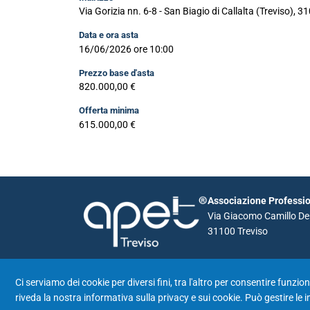
Via Gorizia nn. 6-8 - San Biagio di Callalta (Treviso), 3
Data e ora asta
16/06/2026 ore 10:00
Prezzo base d'asta
820.000,00 €
Offerta minima
615.000,00 €
Associazione Profession
Via Giacomo Camillo De 
31100 Treviso
Ci serviamo dei cookie per diversi fini, tra l'altro per consentire funzi
riveda la nostra
informativa sulla privacy e sui cookie
. Può gestire le 