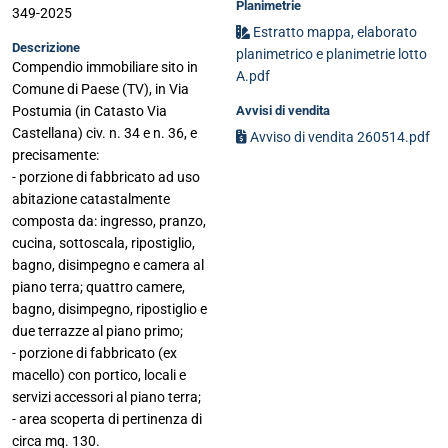
Planimetrie
349-2025
Estratto mappa, elaborato
Descrizione
planimetrico e planimetrie lotto
Compendio immobiliare sito in
A.pdf
Comune di Paese (TV), in Via
Avvisi di vendita
Postumia (in Catasto Via
Castellana) civ. n. 34 e n. 36, e
Avviso di vendita 260514.pdf
precisamente:
- porzione di fabbricato ad uso
abitazione catastalmente
composta da: ingresso, pranzo,
cucina, sottoscala, ripostiglio,
bagno, disimpegno e camera al
piano terra; quattro camere,
bagno, disimpegno, ripostiglio e
due terrazze al piano primo;
- porzione di fabbricato (ex
macello) con portico, locali e
servizi accessori al piano terra;
- area scoperta di pertinenza di
circa mq. 130.