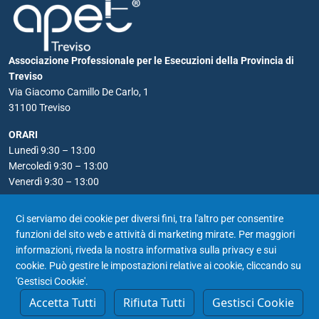
Associazione Professionale per le Esecuzioni della Provincia di
Treviso
Via Giacomo Camillo De Carlo, 1
31100 Treviso
ORARI
Lunedì 9:30 – 13:00
Mercoledì 9:30 – 13:00
Venerdì 9:30 – 13:00
RECAPITI
Ci serviamo dei cookie per diversi fini, tra l'altro per consentire
Telefono: 0422 590556
funzioni del sito web e attività di marketing mirate. Per maggiori
Email:
apet@notariato.it
informazioni, riveda la nostra
informativa sulla privacy e sui
PEC: apet@postacertificata.notariato.it
cookie
. Può gestire le impostazioni relative ai cookie, cliccando su
'Gestisci Cookie'.
Accetta Tutti
Rifiuta Tutti
Gestisci Cookie
© 2026 Apet Treviso | P.IVA 04191850264 |
Privacy
Cookie Policy