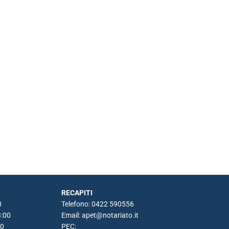
RECAPITI
0
Telefono: 0422 590556
3:00
Email:
apet@notariato.it
00
PEC: