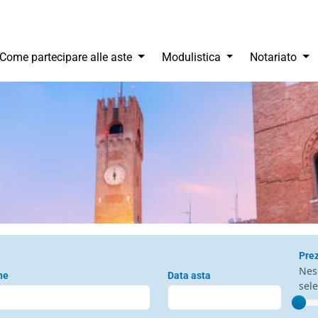
gle Dropdown
Come partecipare alle aste
Modulistica
Notariato
Prez
Nes
ne
Data asta
sel